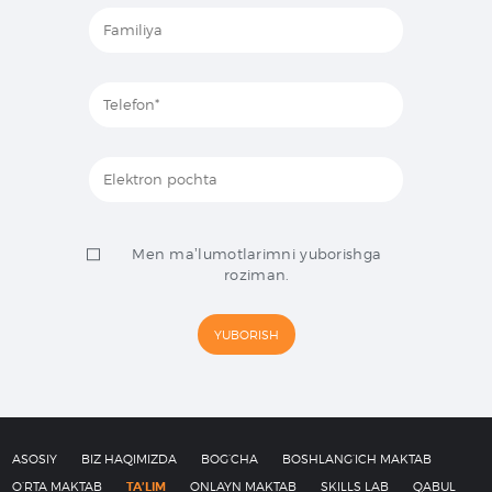
Men maʼlumotlarimni yuborishga
roziman.
ASOSIY
BIZ HAQIMIZDA
BOG’CHA
BOSHLANG’ICH MAKTAB
O’RTA MAKTAB
TA’LIM
ONLAYN MAKTAB
SKILLS LAB
QABUL