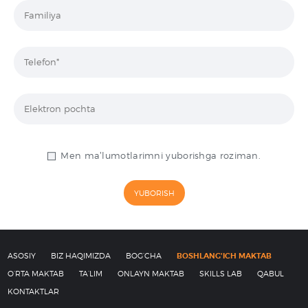
Men maʼlumotlarimni yuborishga roziman.
ASOSIY
BIZ HAQIMIZDA
BOG’CHA
BOSHLANG’ICH MAKTAB
O’RTA MAKTAB
TA’LIM
ONLAYN MAKTAB
SKILLS LAB
QABUL
KONTAKTLAR