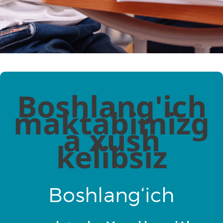
Boshlang'ich
maktabimizg
a xush
kelibsiz
Boshlang‘ich