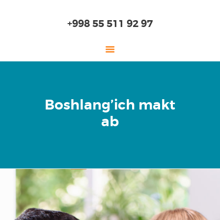
+998 55 511 92 97
ASOSIY
Boshlang’ich makt
BIZ HAQIMIZDA
ab
BOG’CHA
BOSHLANG’ICH
MAKTAB
O’RTA MAKTAB
TA’LIM
ONLAYN MAKTAB
SKILLS LAB