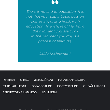
НАВЫКОВ
There is no end to education. It is
КОНТАКТЫ
not that you read a book, pass an
examination, and finish with
education. The whole of life, from
the moment you are born
to the moment you die, is a
process of learning.
Jiddu Krishnamurti
ГЛАВНАЯ
О НАС
ДЕТСКИЙ САД
НАЧАЛЬНАЯ ШКОЛА
СТАРШАЯ ШКОЛА
ОБРАЗОВАНИЕ
ПОСТУПЛЕНИЕ
ОНЛАЙН ШКОЛА
ЛАБОРАТОРИЯ НАВЫКОВ
КОНТАКТЫ