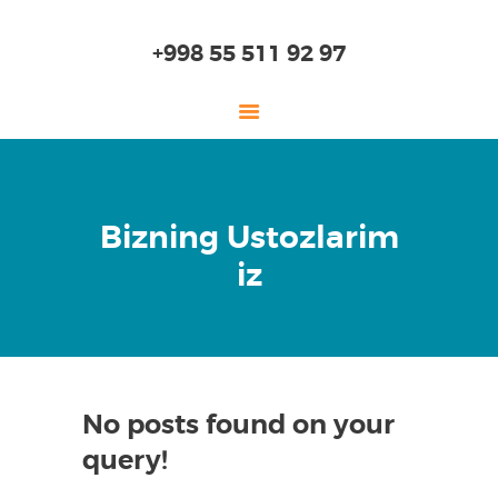
+998 55 511 92 97
ГЛАВНАЯ
Bizning Ustozlarim
О НАС
iz
ДЕТСКИЙ САД
НАЧАЛЬНАЯ ШКОЛА
СТАРШАЯ ШКОЛА
ОБРАЗОВАНИЕ
ПОСТУПЛЕНИЕ
No posts found on your
query!
ОНЛАЙН ШКОЛА
ЛАБОРАТОРИЯ