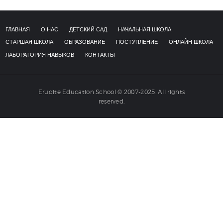
НАВЫКОВ
КОНТАКТЫ
ГЛАВНАЯ
О НАС
ДЕТСКИЙ САД
НАЧАЛЬНАЯ ШКОЛА
СТАРШАЯ ШКОЛА
ОБРАЗОВАНИЕ
ПОСТУПЛЕНИЕ
ОНЛАЙН ШКОЛА
ЛАБОРАТОРИЯ НАВЫКОВ
КОНТАКТЫ
Erudite Education School © 2007-2025. All rights
reserved.