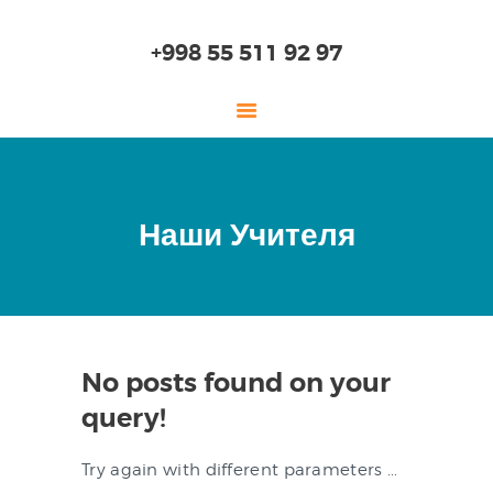
+998 55 511 92 97
ГЛАВНАЯ
Наши Учителя
О НАС
ДЕТСКИЙ САД
НАЧАЛЬНАЯ ШКОЛА
СТАРШАЯ ШКОЛА
No posts found on your
ОБРАЗОВАНИЕ
query!
ПОСТУПЛЕНИЕ
ОНЛАЙН ШКОЛА
Try again with different parameters ...
ЛАБОРАТОРИЯ