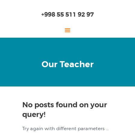
+998 55 511 92 97
ГЛАВНАЯ
Our Teacher
О НАС
ДЕТСКИЙ САД
НАЧАЛЬНАЯ ШКОЛА
СТАРШАЯ ШКОЛА
No posts found on your
ОБРАЗОВАНИЕ
query!
ПОСТУПЛЕНИЕ
ОНЛАЙН ШКОЛА
Try again with different parameters ...
ЛАБОРАТОРИЯ