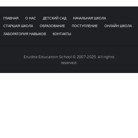
НАВЫКОВ
КОНТАКТЫ
ГЛАВНАЯ
О НАС
ДЕТСКИЙ САД
НАЧАЛЬНАЯ ШКОЛА
СТАРШАЯ ШКОЛА
ОБРАЗОВАНИЕ
ПОСТУПЛЕНИЕ
ОНЛАЙН ШКОЛА
ЛАБОРАТОРИЯ НАВЫКОВ
КОНТАКТЫ
Erudite Education School © 2007-2025. All rights
reserved.