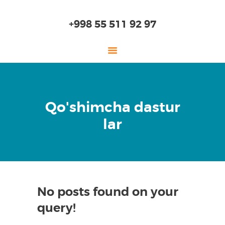
+998 55 511 92 97
ГЛАВНАЯ
Qo'shimcha dastur
О НАС
lar
ДЕТСКИЙ САД
НАЧАЛЬНАЯ ШКОЛА
СТАРШАЯ ШКОЛА
ОБРАЗОВАНИЕ
ПОСТУПЛЕНИЕ
No posts found on your
query!
ОНЛАЙН ШКОЛА
ЛАБОРАТОРИЯ