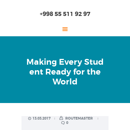
+998 55 511 92 97
ГЛАВНАЯ
Making Every Stud
О НАС
ent Ready for the
ДЕТСКИЙ САД
World
НАЧАЛЬНАЯ ШКОЛА
СТАРШАЯ ШКОЛА
ОБРАЗОВАНИЕ
ПОСТУПЛЕНИЕ
ОНЛАЙН ШКОЛА
13.03.2017
ROUTEMASTER
0
ЛАБОРАТОРИЯ