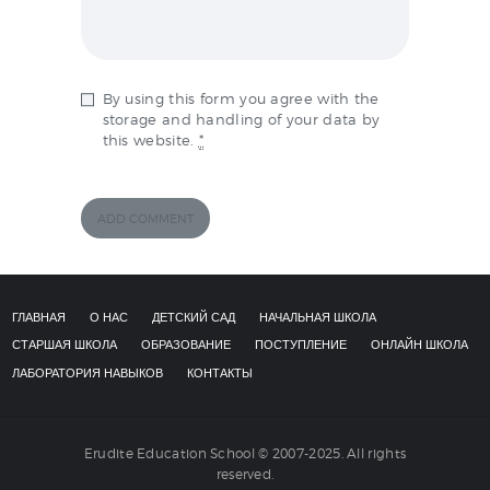
By using this form you agree with the
storage and handling of your data by
this website.
*
ГЛАВНАЯ
О НАС
ДЕТСКИЙ САД
НАЧАЛЬНАЯ ШКОЛА
СТАРШАЯ ШКОЛА
ОБРАЗОВАНИЕ
ПОСТУПЛЕНИЕ
ОНЛАЙН ШКОЛА
ЛАБОРАТОРИЯ НАВЫКОВ
КОНТАКТЫ
Erudite Education School © 2007-2025. All rights
reserved.