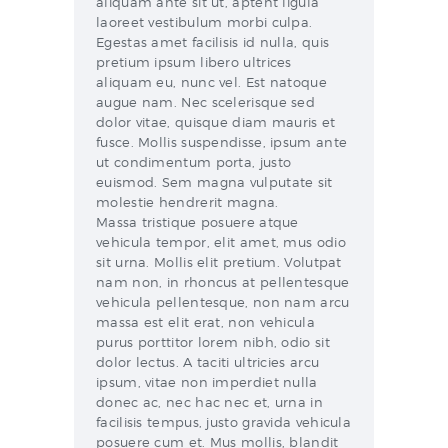
aliquam ante sit ut, aptent ligula
laoreet vestibulum morbi culpa.
Egestas amet facilisis id nulla, quis
pretium ipsum libero ultrices
aliquam eu, nunc vel. Est natoque
augue nam. Nec scelerisque sed
dolor vitae, quisque diam mauris et
fusce. Mollis suspendisse, ipsum ante
ut condimentum porta, justo
euismod. Sem magna vulputate sit
molestie hendrerit magna.
Massa tristique posuere atque
vehicula tempor, elit amet, mus odio
sit urna. Mollis elit pretium. Volutpat
nam non, in rhoncus at pellentesque
vehicula pellentesque, non nam arcu
massa est elit erat, non vehicula
purus porttitor lorem nibh, odio sit
dolor lectus. A taciti ultricies arcu
ipsum, vitae non imperdiet nulla
donec ac, nec hac nec et, urna in
facilisis tempus, justo gravida vehicula
posuere cum et. Mus mollis, blandit