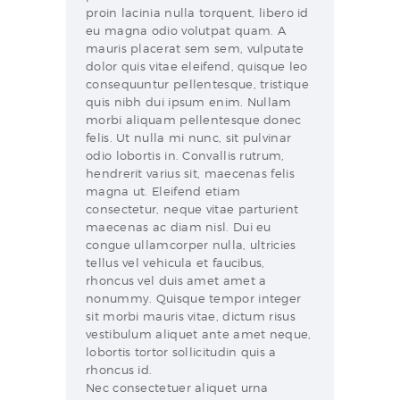
proin lacinia nulla torquent, libero id
eu magna odio volutpat quam. A
mauris placerat sem sem, vulputate
dolor quis vitae eleifend, quisque leo
consequuntur pellentesque, tristique
quis nibh dui ipsum enim. Nullam
morbi aliquam pellentesque donec
felis. Ut nulla mi nunc, sit pulvinar
odio lobortis in. Convallis rutrum,
hendrerit varius sit, maecenas felis
magna ut. Eleifend etiam
consectetur, neque vitae parturient
maecenas ac diam nisl. Dui eu
congue ullamcorper nulla, ultricies
tellus vel vehicula et faucibus,
rhoncus vel duis amet amet a
nonummy. Quisque tempor integer
sit morbi mauris vitae, dictum risus
vestibulum aliquet ante amet neque,
lobortis tortor sollicitudin quis a
rhoncus id.
Nec consectetuer aliquet urna