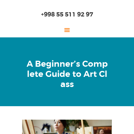
+998 55 511 92 97
ГЛАВНАЯ
A Beginner’s Comp
О НАС
lete Guide to Art Cl
ДЕТСКИЙ САД
ass
НАЧАЛЬНАЯ ШКОЛА
СТАРШАЯ ШКОЛА
ОБРАЗОВАНИЕ
ПОСТУПЛЕНИЕ
ОНЛАЙН ШКОЛА
ЛАБОРАТОРИЯ